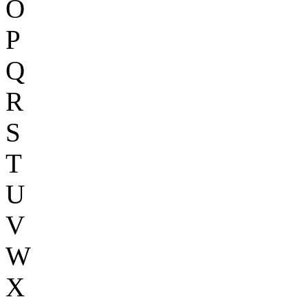
O
P
Q
R
S
T
U
V
W
X