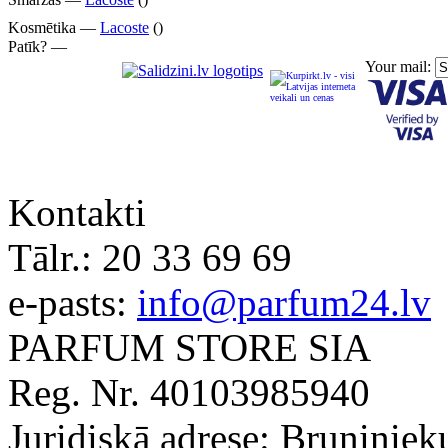
Kosmētika —
Lacoste
()
Patīk? —
Your mail:
Kontakti
Tālr.:
20 33 69 69
e-pasts:
info@parfum24.lv
PARFUM STORE SIA
Reg. Nr. 40103985940
Juridiskā adrese: Bruņiniek