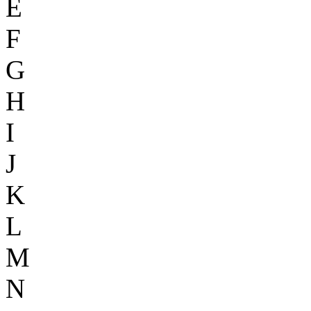
E
F
G
H
I
J
K
L
M
N