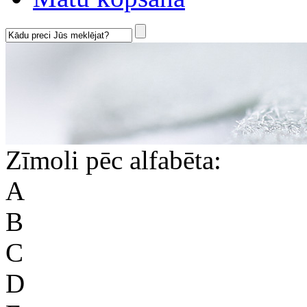
Zīmoli pēc alfabēta:
A
B
C
D