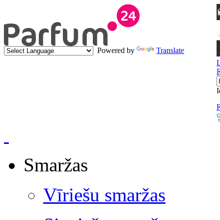
Powered by
Translate
I
R
Smaržas
Vīriešu smaržas