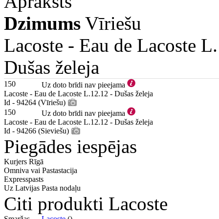
Apraksts
Dzimums
Vīriešu
Lacoste -
Eau de Lacoste L
Dušas želeja
150
Uz doto brīdi nav pieejama
Lacoste - Eau de Lacoste L.12.12 - Dušas želeja
Id - 94264 (Vīriešu)
150
Uz doto brīdi nav pieejama
Lacoste - Eau de Lacoste L.12.12 - Dušas želeja
Id - 94266 (Sieviešu)
Piegādes iespējas
Kurjers Rīgā
Omniva vai Pastastacija
Expresspasts
Uz Latvijas Pasta nodaļu
Citi produkti Lacoste
Smaržas —
Lacoste
()