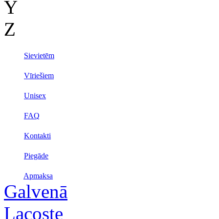
Y
Z
Sievietēm
Vīriešiem
Unisex
FAQ
Kontakti
Piegāde
Apmaksa
Galvenā
Lacoste