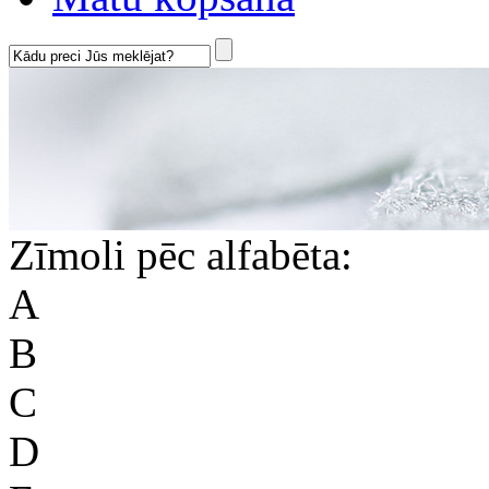
Zīmoli pēc alfabēta:
A
B
C
D