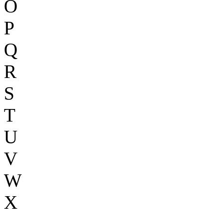
O
P
Q
R
S
T
U
V
W
X