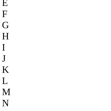
E
F
G
H
I
J
K
L
M
N