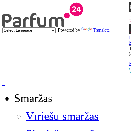
Powered by
Translate
I
R
Smaržas
Vīriešu smaržas