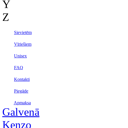
Y
Z
Sievietēm
Vīriešiem
Unisex
FAQ
Kontakti
Piegāde
Apmaksa
Galvenā
Kenzo