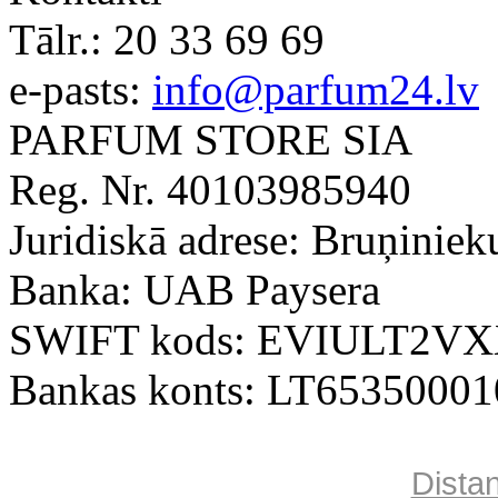
Tālr.:
20 33 69 69
e-pasts:
info@parfum24.lv
PARFUM STORE SIA
Reg. Nr. 40103985940
Juridiskā adrese: Bruņiniek
Banka: UAB Paysera
SWIFT kods: EVIULT2V
Bankas konts: LT6535000
Dista