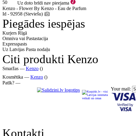
50
Uz doto brīdi nav pieejama
Kenzo - Flower By Kenzo - Eau de Parfum
Id - 92958 (Sieviešu)
Piegādes iespējas
Kurjers Rīgā
Omniva vai Pastastacija
Expresspasts
Uz Latvijas Pasta nodaļu
Citi produkti Kenzo
Smaržas —
Kenzo
()
Kosmētika —
Kenzo
()
Patīk? —
Your mail:
Kontakti