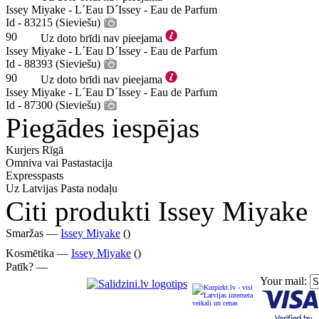
Issey Miyake - L´Eau D´Issey - Eau de Parfum
Id - 83215 (Sieviešu)
90
Uz doto brīdi nav pieejama
Issey Miyake - L´Eau D´Issey - Eau de Parfum
Id - 88393 (Sieviešu)
90
Uz doto brīdi nav pieejama
Issey Miyake - L´Eau D´Issey - Eau de Parfum
Id - 87300 (Sieviešu)
Piegādes iespējas
Kurjers Rīgā
Omniva vai Pastastacija
Expresspasts
Uz Latvijas Pasta nodaļu
Citi produkti Issey Miyake
Smaržas —
Issey Miyake
()
Kosmētika —
Issey Miyake
()
Patīk? —
Your mail: