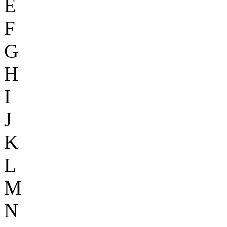
E
F
G
H
I
J
K
L
M
N