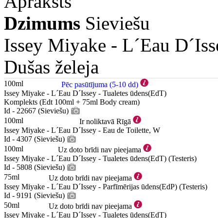
Apraksts
Dzimums
Sieviešu
Issey Miyake -
L´Eau D´Iss
Dušas želeja
100ml
Pēc pasūtījuma (5-10 dd)
Issey Miyake - L´Eau D´Issey - Tualetes ūdens(EdT)
Komplekts (Edt 100ml + 75ml Body cream)
Id - 22667 (Sieviešu)
100ml
Ir noliktavā Rīgā
Issey Miyake - L´Eau D´Issey - Eau de Toilette, W
Id - 4307 (Sieviešu)
100ml
Uz doto brīdi nav pieejama
Issey Miyake - L´Eau D´Issey - Tualetes ūdens(EdT) (Testeris)
Id - 5808 (Sieviešu)
75ml
Uz doto brīdi nav pieejama
Issey Miyake - L´Eau D´Issey - Parfīmērijas ūdens(EdP) (Testeris)
Id - 9191 (Sieviešu)
50ml
Uz doto brīdi nav pieejama
Issey Miyake - L´Eau D´Issey - Tualetes ūdens(EdT)