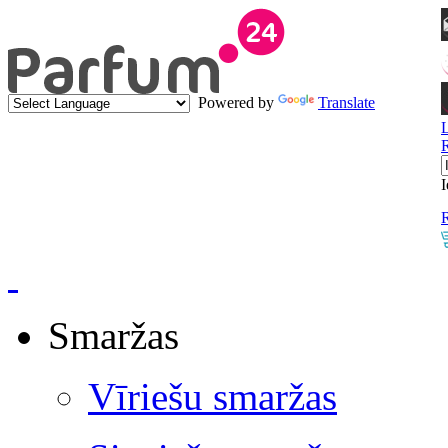
Powered by
Translate
I
R
Smaržas
Vīriešu smaržas