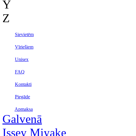
Y
Z
Sievietēm
Vīriešiem
Unisex
FAQ
Kontakti
Piegāde
Apmaksa
Galvenā
Issey Miyake