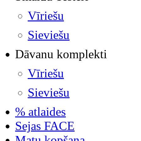
Vīriešu
Sieviešu
Dāvanu komplekti
Vīriešu
Sieviešu
% atlaides
Sejas FACE
Matu kopšana