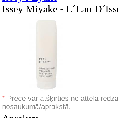
Issey Miyake - L´Eau D´Iss
*
Prece var atšķirties no attēlā redz
nosaukumā/aprakstā.