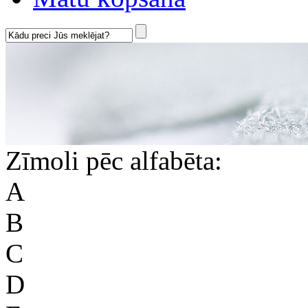
Zīmoli pēc alfabēta:
A
B
C
D