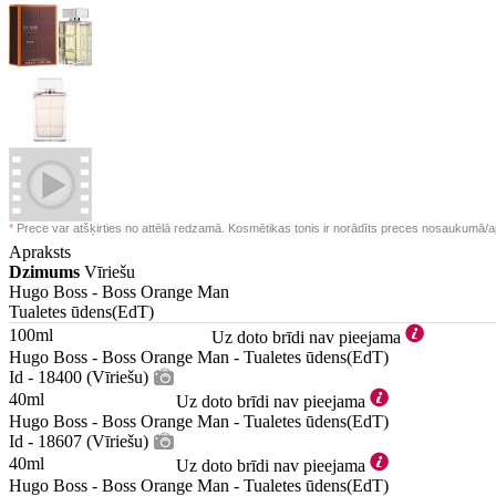
*
Prece var atšķirties no attēlā redzamā. Kosmētikas tonis ir norādīts preces nosaukumā/a
Apraksts
Dzimums
Vīriešu
Hugo Boss -
Boss Orange Man
Tualetes ūdens(EdT)
100ml
Uz doto brīdi nav pieejama
Hugo Boss - Boss Orange Man - Tualetes ūdens(EdT)
Id - 18400 (Vīriešu)
40ml
Uz doto brīdi nav pieejama
Hugo Boss - Boss Orange Man - Tualetes ūdens(EdT)
Id - 18607 (Vīriešu)
40ml
Uz doto brīdi nav pieejama
Hugo Boss - Boss Orange Man - Tualetes ūdens(EdT)