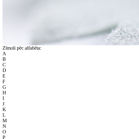
Zīmoli pēc alfabēta:
A
B
C
D
E
F
G
H
I
J
K
L
M
N
O
P