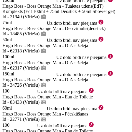
100ml
Uz doto brīdi nav pieejama
Hugo Boss - Boss Orange Man - Tualetes ūdens(EdT)
Komplekts (Edt 100ml + 75ml Deostick + 50ml Shower gel)
Id - 21949 (Vīriešu)
75ml
Uz doto brīdi nav pieejama
Hugo Boss - Boss Orange Man - Deo zīmulis(deostick)
Id - 18485 (Vīriešu)
50ml
Uz doto brīdi nav pieejama
Hugo Boss - Boss Orange Man - Dušas želeja
Id - 62318 (Vīriešu)
100ml
Uz doto brīdi nav pieejama
Hugo Boss - Boss Orange Man - Dušas želeja
Id - 62317 (Vīriešu)
150ml
Uz doto brīdi nav pieejama
Hugo Boss - Boss Orange Man - Dušas želeja
Id - 34726 (Vīriešu)
100
Uz doto brīdi nav pieejama
Hugo Boss - Boss Orange Man - Eau de Toilette
Id - 83433 (Vīriešu)
60ml
Uz doto brīdi nav pieejama
Hugo Boss - Boss Orange Man - Pēcskūšanas
Id - 22771 (Vīriešu)
100
Uz doto brīdi nav pieejama
Hugo Boss - Boss Orange Man - Eau de Toilette