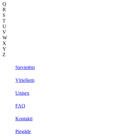
Q
R
S
T
U
V
W
X
Y
Z
Sievietēm
Vīriešiem
Unisex
FAQ
Kontakti
Piegāde