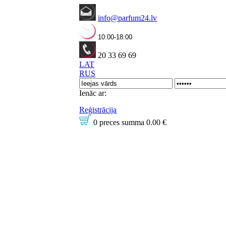
info@parfum24.lv
10:00-18:00
20 33 69 69
LAT
RUS
Ienāc ar:
Reģistrācija
0 preces
summa
0.00 €