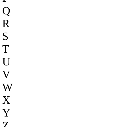
Q
R
S
T
U
V
W
X
Y
Z