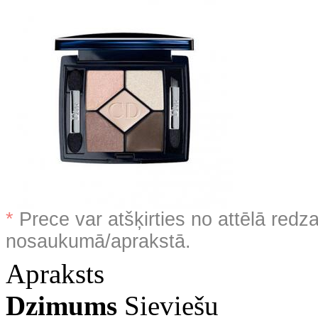
*
Prece var atšķirties no attēlā redz
nosaukumā/aprakstā.
Apraksts
Dzimums
Sieviešu