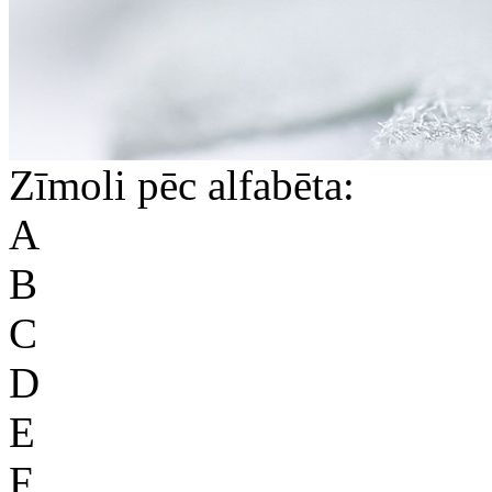
Zīmoli pēc alfabēta:
A
B
C
D
E
F