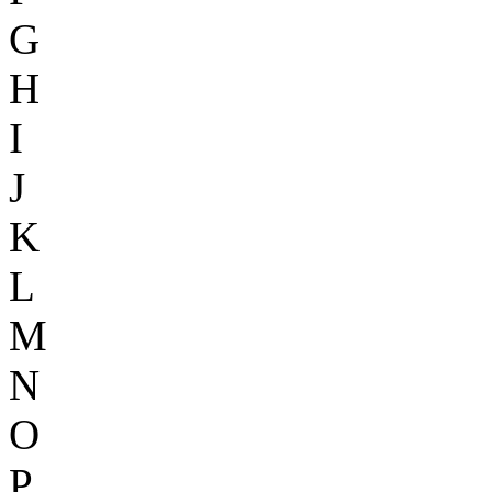
G
H
I
J
K
L
M
N
O
P