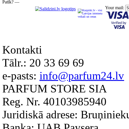
Patīk? —
Your mail:
Kontakti
Tālr.:
20 33 69 69
e-pasts:
info@parfum24.lv
PARFUM STORE SIA
Reg. Nr. 40103985940
Juridiskā adrese: Bruņiniek
Banka: UAB Paysera