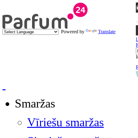
Powered by
Translate
I
R
Smaržas
Vīriešu smaržas