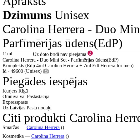
Apraksts
Dzimums
Unisex
Carolina Herrera -
Duo Mini
Parfīmērijas ūdens(EdP)
11ml
Uz doto brīdi nav pieejama
Carolina Herrera - Duo Mini Set - Parfīmērijas ūdens(EdP)
Komplekts (Edp 4ml Carolina Herrera + 7ml Edt Herrera for men)
Id - 49600 (Unisex)
Piegādes iespējas
Kurjers Rīgā
Omniva vai Pastastacija
Expresspasts
Uz Latvijas Pasta nodaļu
Citi produkti Carolina Herr
Smaržas —
Carolina Herrera
()
Kosmētika —
Carolina Herrera
()