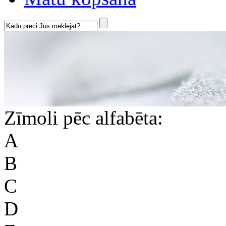
Zīmoli pēc alfabēta:
A
B
C
D