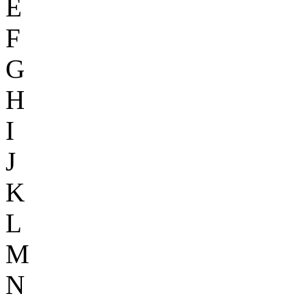
E
F
G
H
I
J
K
L
M
N