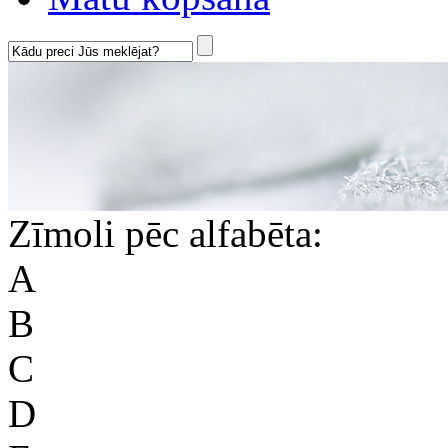
Zīmoli pēc alfabēta:
A
B
C
D