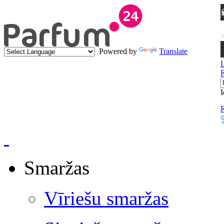
Powered by
Translate
I
R
Smaržas
Vīriešu smaržas