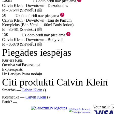
150ml
Uz doto brīdi nav pieejama
Calvin Klein - Downtown - Dezodorants
Id - 37644 (Sieviešu)
50
Uz doto brīdi nav pieejama
Calvin Klein - Downtown - Eau de Parfum
Komplekts (Edp 50ml + 100ml Body lotion)
Id - 35481 (Sieviešu)
150
Uz doto brīdi nav pieejama
Calvin Klein - Downtown - Body veil
Id - 85878 (Sieviešu)
Piegādes iespējas
Kurjers Rīgā
Omniva vai Pastastacija
Expresspasts
Uz Latvijas Pasta nodaļu
Citi produkti Calvin Klein
Smaržas —
Calvin Klein
()
Kosmētika —
Calvin Klein
()
Patīk? —
Your mail: