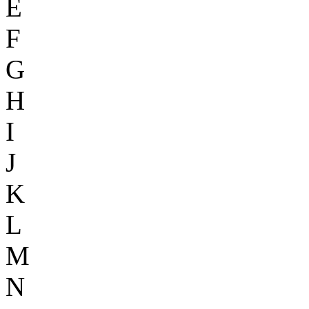
E
F
G
H
I
J
K
L
M
N