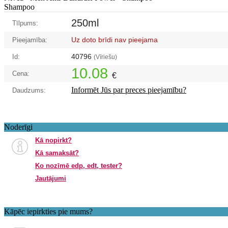
Shampoo
250ml
Tīlpums:
Uz doto brīdi nav pieejama
Pieejamība:
40796
Id:
(Vīriešu)
10.08
Cena:
€
Informēt Jūs par preces pieejamību?
Daudzums:
Noderīgi
Kā nopirkt?
Kā samaksāt?
Ko nozīmē edp, edt, tester?
Jautājumi
Kāpēc iepirkties pie mums?