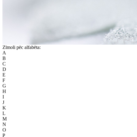
Zīmoli pēc alfabēta:
A
B
C
D
E
F
G
H
I
J
K
L
M
N
O
P