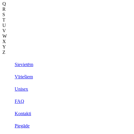
Q
R
S
T
U
V
W
X
Y
Z
Sievietēm
Vīriešiem
Unisex
FAQ
Kontakti
Piegāde