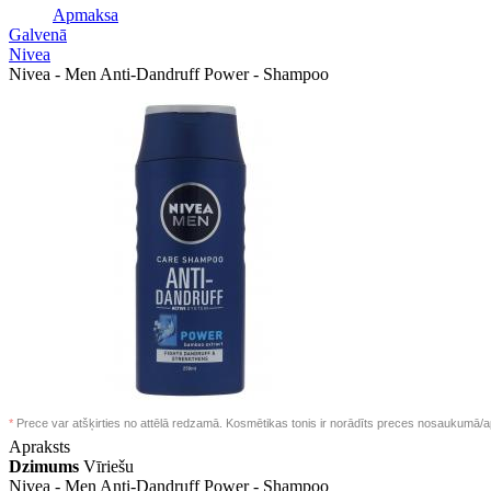
Apmaksa
Galvenā
Nivea
Nivea - Men Anti-Dandruff Power - Shampoo
*
Prece var atšķirties no attēlā redzamā. Kosmētikas tonis ir norādīts preces nosaukumā/a
Apraksts
Dzimums
Vīriešu
Nivea -
Men Anti-Dandruff Power - Shampoo