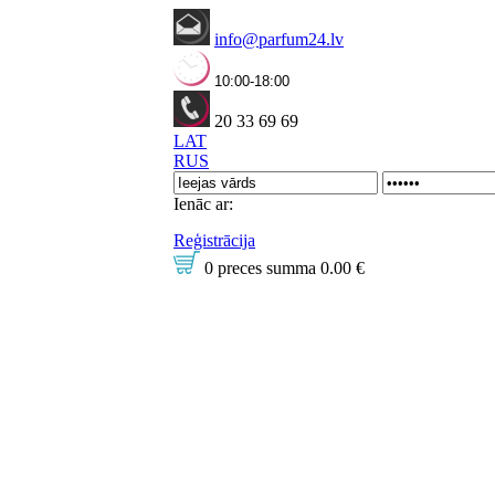
info@parfum24.lv
10:00-18:00
20 33 69 69
LAT
RUS
Ienāc ar:
Reģistrācija
0 preces
summa
0.00 €