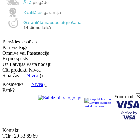
Ātrā
piegāde
Kvalitātes
garantija
Garantēta naudas atgriešana
14 dienu laikā
Piegādes iespējas
Kurjers Rīgā
Omniva vai Pastastacija
Expresspasts
Uz Latvijas Pasta nodaļu
Citi produkti Nivea
Smaržas —
Nivea
()
Kosmētika —
Nivea
()
Patīk? —
Your mail:
Kontakti
Tālr.:
20 33 69 69