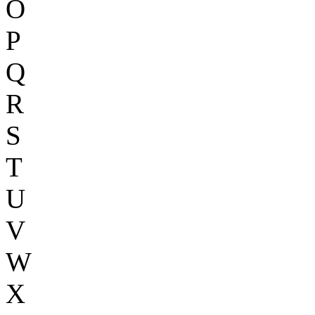
O
P
Q
R
S
T
U
V
W
X