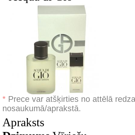
*
Prece var atšķirties no attēlā redz
nosaukumā/aprakstā.
Apraksts