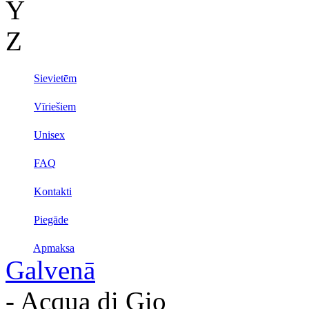
Y
Z
Sievietēm
Vīriešiem
Unisex
FAQ
Kontakti
Piegāde
Apmaksa
Galvenā
- Acqua di Gio