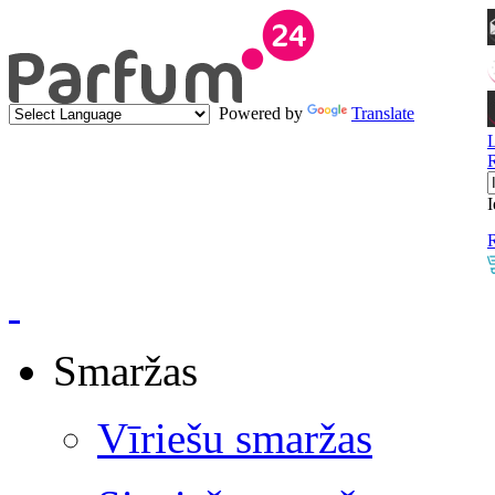
Powered by
Translate
I
R
Smaržas
Vīriešu smaržas