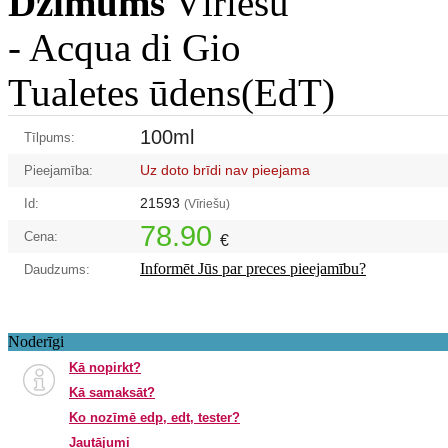
Dzimums
Vīriešu
-
Acqua di Gio
Tualetes ūdens(EdT)
100ml
Tīlpums:
Uz doto brīdi nav pieejama
Pieejamība:
21593
Id:
(Vīriešu)
78.90
Cena:
€
Informēt Jūs par preces pieejamību?
Daudzums:
Noderīgi
Kā nopirkt?
Kā samaksāt?
Ko nozīmē edp, edt, tester?
Jautājumi