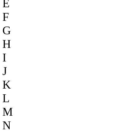
E
F
G
H
I
J
K
L
M
N