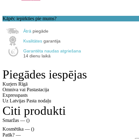
Kāpēc iepirkties pie mums?
Ātrā
piegāde
Kvalitātes
garantija
Garantēta naudas atgriešana
14 dienu laikā
Piegādes iespējas
Kurjers Rīgā
Omniva vai Pastastacija
Expresspasts
Uz Latvijas Pasta nodaļu
Citi produkti
Smaržas —
()
Kosmētika —
()
Patīk? —