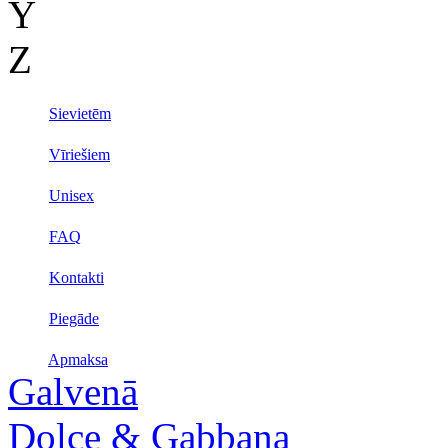
Y
Z
Sievietēm
Vīriešiem
Unisex
FAQ
Kontakti
Piegāde
Apmaksa
Galvenā
Dolce & Gabbana