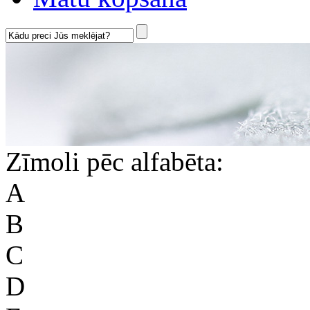
Zīmoli pēc alfabēta:
A
B
C
D