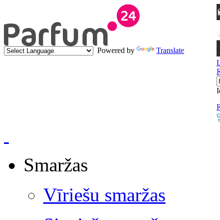
Powered by
Translate
I
R
Smaržas
Vīriešu smaržas