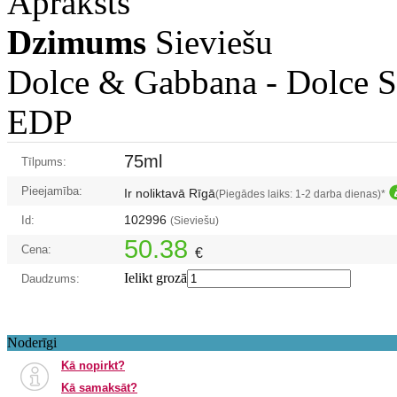
Apraksts
Dzimums
Sieviešu
Dolce & Gabbana -
Dolce S
EDP
75ml
Tīlpums:
Pieejamība:
Ir noliktavā Rīgā
(Piegādes laiks: 1-2 darba dienas)*
102996
Id:
(Sieviešu)
50.38
Cena:
€
Ielikt grozā
Daudzums:
Noderīgi
Kā nopirkt?
Kā samaksāt?