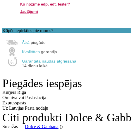
Ko nozīmē edp, edt, tester?
Jautājumi
Kāpēc iepirkties pie mums?
Ātrā
piegāde
Kvalitātes
garantija
Garantēta naudas atgriešana
14 dienu laikā
Piegādes iespējas
Kurjers Rīgā
Omniva vai Pastastacija
Expresspasts
Uz Latvijas Pasta nodaļu
Citi produkti Dolce & Gab
Smaržas —
Dolce & Gabbana
()