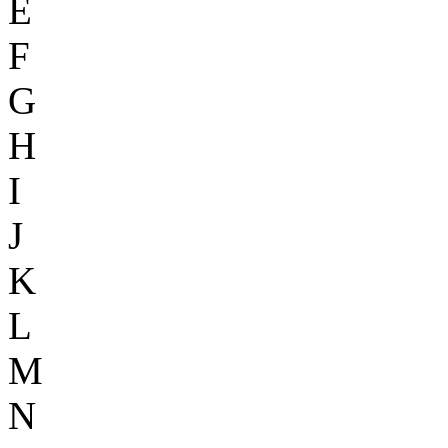
E
F
G
H
I
J
K
L
M
N