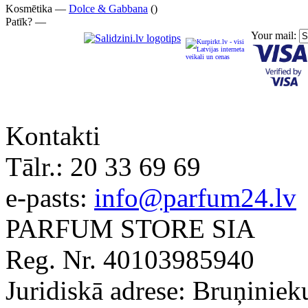
Kosmētika —
Dolce & Gabbana
()
Patīk? —
Your mail:
Kontakti
Tālr.:
20 33 69 69
e-pasts:
info@parfum24.lv
PARFUM STORE SIA
Reg. Nr. 40103985940
Juridiskā adrese: Bruņiniek