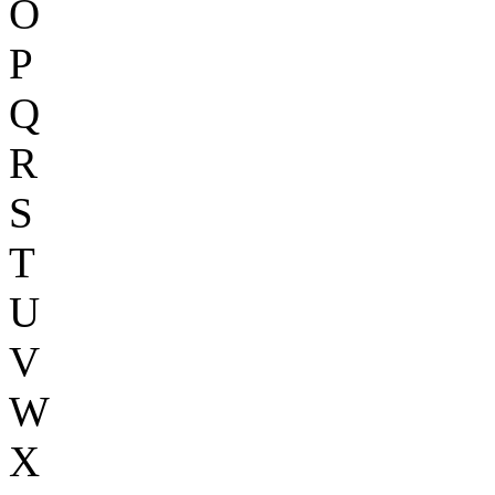
O
P
Q
R
S
T
U
V
W
X